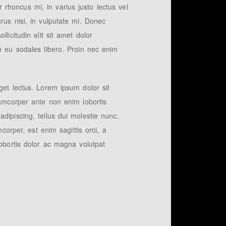
or rhoncus mi, in varius justo lectus vel
rus nisi, in vulputate mi. Donec
licitudin elit sit amet dolor
m eu sodales libero. Proin nec enim
get lectus. Lorem ipsum dolor sit
lamcorper ante non enim lobortis
dipiscing, tellus dui molestie nunc,
corper, est enim sagittis orci, a
lobortis dolor ac magna volutpat