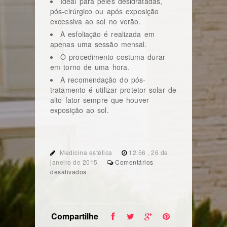
Ideal para peles desidratadas,
pós-cirúrgico ou após exposição
excessiva ao sol no verão.
A esfoliação é realizada em
apenas uma sessão mensal.
O procedimento costuma durar
em torno de uma hora.
A recomendação do pós-
tratamento é utilizar protetor solar de
alto fator sempre que houver
exposição ao sol.
Medicina estética
12:56 , 26 de
janeiro de 2015
Comentários
em
desativados
Hidratação
intensa
e
revitalização
Compartilhe
da