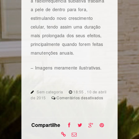
a radiofrequência sublativa trabalha
a pele de dentro para fora,
estimulando novo crescimento
celular, tendo assim uma duração
mais prolongada dos seus efeitos,
principalmente quando forem feitas
manutenções anuais.
– Imagens meramente ilustrativas.
Sem categoria
18:55 , 10 de abril
em
de 2015
Comentários desativados
Conheça
o
eMatrix,
um
Compartilhe
tratamento
com
radiofrequência