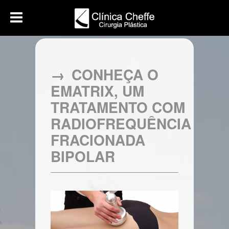
CONHEÇA O
EMATRIX, UM
TRATAMENTO COM
RADIOFREQUÊNCIA
FRACIONADA
BIPOLAR